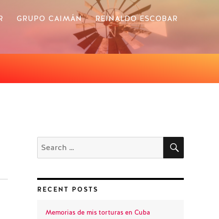
R
GRUPO CAIMÁN
REINALDO ESCOBAR
RE TINIMA TV
SÚMATE A GRUPO CAIMÁN
SEARCH
Search
for:
RECENT POSTS
Memorias de mis torturas en Cuba