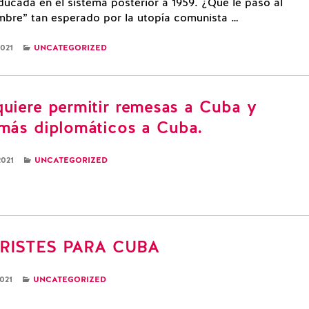
ducada en el sistema posterior a 1959. ¿Que le pasó al
bre” tan esperado por la utopía comunista …
CATEGORIES
2021
UNCATEGORIZED
quiere permitir remesas a Cuba y
 más diplomáticos a Cuba.
CATEGORIES
2021
UNCATEGORIZED
TRISTES PARA CUBA
CATEGORIES
021
UNCATEGORIZED