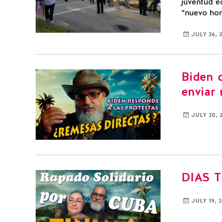
juventud e
“nuevo hom
JULY 26, 
Biden 
enviar
JULY 20, 
DIAS 
JULY 19, 2