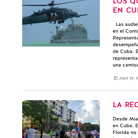
LOS Q
EN CU
Las audien
en el Comi
Representa
desempeñad
de Cuba. E
represent
una camisa
JULY 27, 2
LA RE
Desde Miam
en Cuba. E
Florida no 