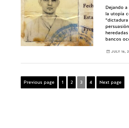
Dejando a u
la utopía c
“dictadura
persuasión
heredadas 
bancos occ
JULY 16, 2
Posts
Previous page
Page
1
Page
2
Page
3
Page
4
Next page
navigation