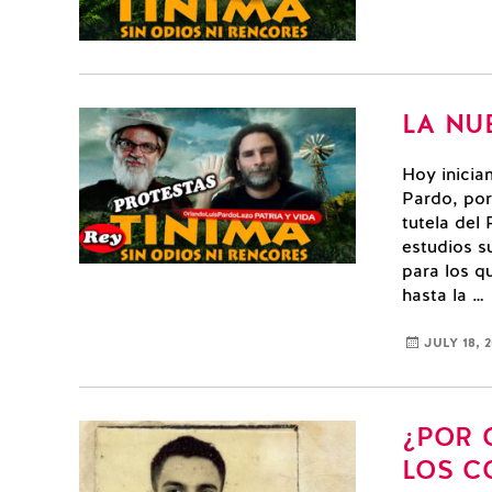
LA NU
Hoy inicia
Pardo, por
tutela del
estudios s
para los q
hasta la …
JULY 18, 2
¿POR 
LOS C